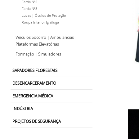
Farda Nº2
Farda Nº3
Luvas | Óculos de Proteção
Roupa Interior Ignífuga
Veículos Socorro | Ambulâncias|
Plataformas Elevatórias
Formação | Simuladores
SAPADORES FLORESTAIS
DESENCARCERAMENTO
EMERGÊNCIA MÉDICA
INDÚSTRIA
PROJETOS DE SEGURANÇA