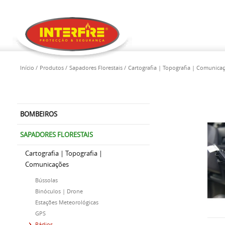
Início
Produtos
Sapadores Florestais
Cartografia | Topografia | Comunica
BOMBEIROS
SAPADORES FLORESTAIS
Cartografia | Topografia |
Comunicações
Bússolas
Binóculos | Drone
Estações Meteorológicas
GPS
Rádios