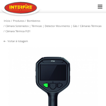
Início
Produtos
Bombeiros
Câmara Soterrados | Térmicas | Detector Movimento | Gás
Câmaras Térmicas
Câmara Térmica Ft31
Voltar à listagem